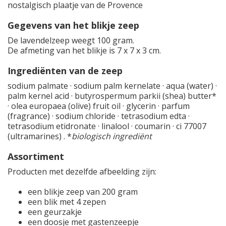
nostalgisch plaatje van de Provence
Gegevens van het blikje zeep
De lavendelzeep weegt 100 gram.
De afmeting van het blikje is 7 x 7 x 3 cm.
Ingrediënten van de zeep
sodium palmate · sodium palm kernelate · aqua (water) ·
palm kernel acid · butyrospermum parkii (shea) butter*
· olea europaea (olive) fruit oil · glycerin · parfum
(fragrance) · sodium chloride · tetrasodium edta ·
tetrasodium etidronate · linalool · coumarin · ci 77007
(ultramarines) . *
biologisch ingrediënt
Assortiment
Producten met dezelfde afbeelding zijn:
een blikje zeep van 200 gram
een blik met 4 zepen
een geurzakje
een doosje met gastenzeepje