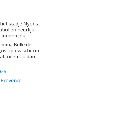
het stadje Nyons.
pbol en heerlijk
elinnenmelk.
gamma Belle de
ogus op uw scherm
aat, neemt u dan
026
e Provence