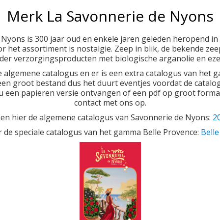
Merk La Savonnerie de Nyons
 Nyons is 300 jaar oud en enkele jaren geleden heropend in 
or het assortiment is nostalgie. Zeep in blik, de bekende zee
rder verzorgingsproducten met biologische arganolie en ez
de algemene catalogus en er is een extra catalogus van het 
 een groot bestand dus het duurt eventjes voordat de catal
t u een papieren versie ontvangen of een pdf op groot form
contact met ons op.
en hier de algemene catalogus van Savonnerie de Nyons:
2
 de speciale catalogus van het gamma Belle Provence:
Bell