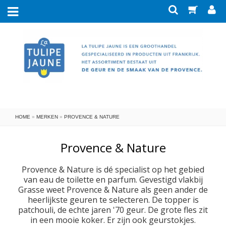
Nieuw
Merken
Savonnerie de Nyons
Zeep
Verzorging
Senteur & Beauté
Kleine zeepjes
Met ezelinnen- en geitenmelk
Blokken Savon de Marseille
Eau de Toilette
Ateliers du Luberon
HOME
»
MERKEN
»
PROVENCE & NATURE
Eau de toilette in koker
Badaccessoires
Geparfumeerde zeep
Met arganolie
LeBlanc
Miniflesje EdT koker-geuren
Zeepbakjes en badkuipjes
Lumière de Provence
Geur in huis
Met aloe vera
Blikjes zeep
Provence & Nature
Eau de toilette Provence
Borstels en sponzen
Lumières du Temps
Met bijzondere olie
Huishouden
Zeep in doosje
Giftboxen
Provence & Nature is dé specialist op het gebied
van eau de toilette en parfum. Gevestigd vlakbij
Eau de parfum Senteur & Beauté
Geurstokjes (huisparfum)
Toilettas en spiegeltjes
Provence & Nature
La Belle Provence
Decoratie
Zeep in papier
Wasmiddel
Grasse weet Provence & Nature als geen ander de
heerlijkste geuren te selecteren. De topper is
Met biologisch ingrediënt
Eau de parfum verstuiver
Savonnerie de la Drôme
Ongeparfumeerde zeep
Papierwaren
Handdoeken
Geurkaarsen
Vlekkenzeep
patchouli, de echte jaren '70 geur. De grote fles zit
Eau de toilette Marinière
Verzorging voor heren
Lege organzazakjes
Giftboxen
Ansichtskaart
Afwasmiddel
Roomspray
Scrubzeep
in een mooie koker. Er zijn ook geurstokjes.