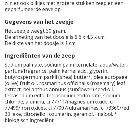
zijn er ook blikjes met grotere stukken zeep en een
geparfumeerde envelop.
Gegevens van het zeepje
Het zeepje weegt 30 gram.
De afmeting van het doosje is 6,6 x 4,5 x cm.
De dikte van het doosje is 1 cm.
Ingrediënten van de zeep
Sodium palmate, sodium palm kernelate, aqua/water,
parfum/fragrance, palm kernel acid, glycerin,
butyrospermum parkii (shea) butter*, olea europaea
(olive) fruit oil, rosmarinus officinalis (rosemary) leaf
extract, helianthus annuus (sunflower) seed oil,
tetrasodium edta, tetrasodium etidronate, sodium
chloride, alumina, ci 77711/magnesium oxide, ci
77499/iron oxides, ci 77007/ultramarines, ci 73360/red
30 lake, citronellol, coumarin, geraniol, linalool. *
biologisch ingrediënt