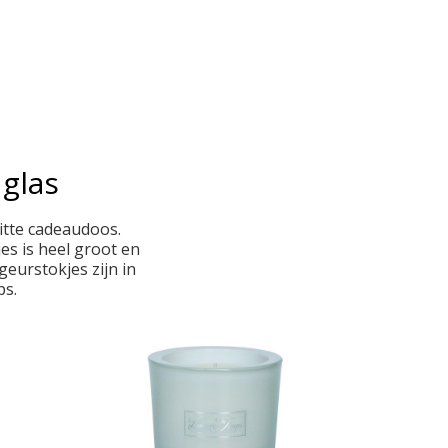
 glas
witte cadeaudoos.
es is heel groot en
eurstokjes zijn in
ps.