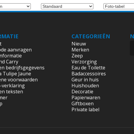
RMATIE
CATEGORIEËN
N
t
Nieuw
ode aanvragen
Merken
informatie
Zeep
nd Carry
Verzorging
en bedrijfsgegevens
Eau de Toilette
a Tulipe Jaune
Badaccessoires
ene voorwaarden
Geur in huis
-verklaring
Huishouden
 en teksten
Decoratie
imer
Papierwaren
p
Giftboxen
Private label