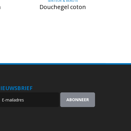
SENTEUR & BEAUTÉ
n
Douchegel coton
IEUWSBRIEF