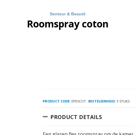
Senteur & Beauté
Roomspray coton
PRODUCT CODE:
EP05COT
BESTELEENHEID:
3 STUKS
PRODUCT DETAILS
Een glazen fles roomspray om de kamer 