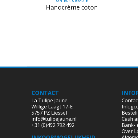
SENTEUR & BEAUTÉ
Handcrème coton
CONTACT
INFO
La Tulipe Jaune
Contac
Willige Laagt 17-E
Inlogc
5757 PZ Liessel
Bestel
info@tulipejaune.nl
Cash a
+31 (0)492 792 492
Bank- 
Over L
INKOOPMOGELIJKHEID
Algem