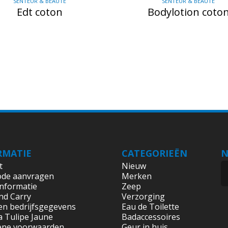
SENTEUR & BEAUTÉ
SENTEUR & BEAUTÉ
Edt coton
Bodylotion coto
RMATIE
CATEGORIEËN
N
t
Nieuw
ode aanvragen
Merken
informatie
Zeep
nd Carry
Verzorging
en bedrijfsgegevens
Eau de Toilette
a Tulipe Jaune
Badaccessoires
ene voorwaarden
Geur in huis