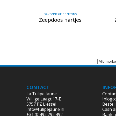
SAVONNERIE DE NYONS
Zeepdoos hartjes
CONTACT
INFO
La Tulipe Jaune
Contac
Willige Laagt 17-E
Inlogc
5757 PZ Liessel
Bestel
info@tulipejaune.nl
Cash a
+31 (0)492 792 492
Bank- 