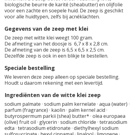
biologische beurre de karité (sheabutter) en olijfolie
voor een zachte en soepele huid. De zeep is geschikt
voor alle huidtypen, zelfs bij acnéklachten.
Gegevens van de zeep met klei
De zeep met witte klei weegt 100 gram.
De afmeting van het doosje is 6,7 x 8 x 2,8 cm.
De afmeting van de zeep is 6,5 x 6,5 x 2,5 cm.
Dezelfde zeep is ook in een blikje te bestellen.
Speciale bestelling
We leveren deze zeep alleen op speciale bestelling.
Houdt u daarom rekening met een levertijd.
Ingrediënten van de witte klei zeep
sodium palmate · sodium palm kernelate · aqua (water) ·
parfum (fragrance) · kaolin · palm kernel acid ·
butyrospermum parkii (shea) butter* · olea europaea
(olive) fruit oil · glycerin · sodium chloride · tetrasodium
edta · tetrasodium etidronate · diethylhexyl sodium
sulfosuccinate · hexyl cinnamal · linalool · limonene ·