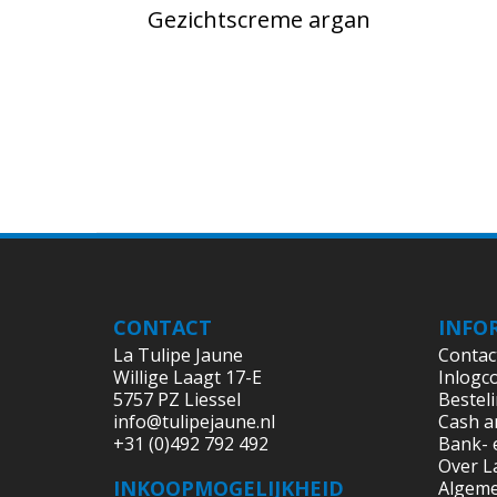
Gezichtscreme argan
CONTACT
INFO
La Tulipe Jaune
Contac
Willige Laagt 17-E
Inlogc
5757 PZ Liessel
Bestel
info@tulipejaune.nl
Cash a
+31 (0)492 792 492
Bank- 
Over L
INKOOPMOGELIJKHEID
Algem