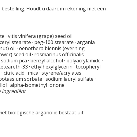
le bestelling. Houdt u daarom rekening met een
 · vitis vinifera (grape) seed oil ·
eryl stearate · peg-100 stearate · argania
nut) oil · oenothera biennis (everning
wer) seed oil · rosmarinus officinalis
· sodium pca · benzyl alcohol · polyacrylamide ·
ceteareth-33 · ethylhexylglycerin · tocopheryl
citric acid · mica · styrene/acrylates
 potassium sorbate · sodium lauryl sulfate ·
ellol · alpha-isomethyl ionone ·
 ingrediënt
t biologische arganolie bestaat uit: