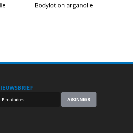
ie
Bodylotion arganolie
IEUWSBRIEF