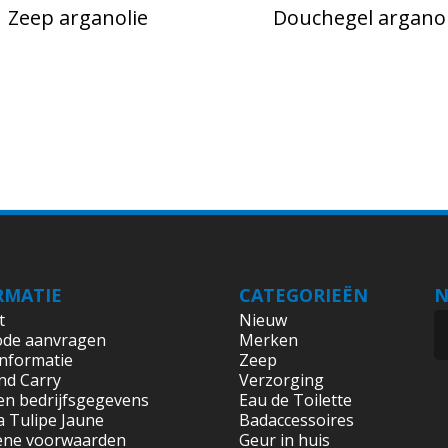
Zeep arganolie
Douchegel arganol
RMATIE
CATEGORIEËN
N
t
Nieuw
ode aanvragen
Merken
informatie
Zeep
nd Carry
Verzorging
en bedrijfsgegevens
Eau de Toilette
a Tulipe Jaune
Badaccessoires
ene voorwaarden
Geur in huis