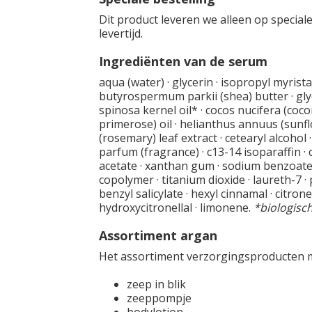
Dit product leveren we alleen op specia
levertijd.
Ingrediënten van de serum
aqua (water) · glycerin · isopropyl myristate
butyrospermum parkii (shea) butter · glyc
spinosa kernel oil* · cocos nucifera (coco
primerose) oil · helianthus annuus (sunflo
(rosemary) leaf extract · cetearyl alcohol 
parfum (fragrance) · c13-14 isoparaffin · 
acetate · xanthan gum · sodium benzoate · 
copolymer · titanium dioxide · laureth-7 ·
benzyl salicylate · hexyl cinnamal · citron
hydroxycitronellal · limonene.
*biologisch
Assortiment argan
Het assortiment verzorgingsproducten me
zeep in blik
zeeppompje