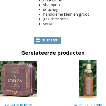
bodylotion
shampoo
douchegel
handcrème klein en groot
gezichtscrème
serum
SELECTEER
Gerelateerde producten
SAVONNERIE DE NYONS
SAVONNERIE DE NYONS