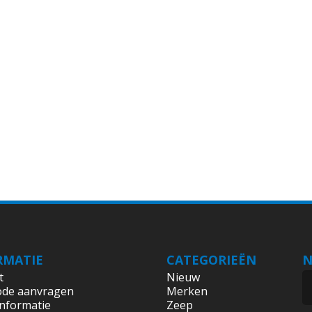
RMATIE
CATEGORIEËN
N
t
Nieuw
ode aanvragen
Merken
informatie
Zeep