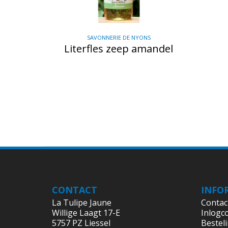
SAVONNERIE DE NYONS
Literfles zeep amandel
CONTACT
INFO
La Tulipe Jaune
Contac
Willige Laagt 17-E
Inlogc
5757 PZ Liessel
Bestel