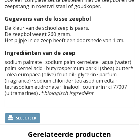
ook een complete set te bestellen met de zeepbol en de
zeepstang in roestvrijstaal of goudkoper.
Gegevens van de losse zeepbol
De kleur van de schoolzeep is paars.
De zeepbol weegt 260 gram.
Het pijpje in de zeep heeft een doorsnede van 1 cm.
Ingrediënten van de zeep
sodium palmate · sodium palm kernelate · aqua (water) ·
palm kernel acid · butyrospermum parkii (shea) butter*
· olea europaea (olive) fruit oil · glycerin · parfum
(fragrance) · sodium chloride · tetrasodium edta ·
tetrasodium etidronate · linalool · coumarin · ci 77007
(ultramarines) . *
biologisch ingrediënt
SELECTEER
Gerelateerde producten