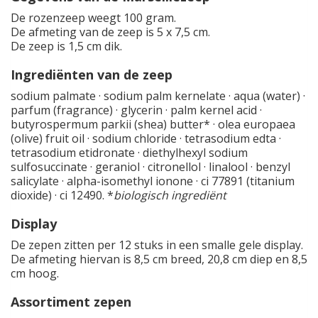
De rozenzeep weegt 100 gram.
De afmeting van de zeep is 5 x 7,5 cm.
De zeep is 1,5 cm dik.
Ingrediënten van de zeep
sodium palmate · sodium palm kernelate · aqua (water) ·
parfum (fragrance) · glycerin · palm kernel acid ·
butyrospermum parkii (shea) butter* · olea europaea
(olive) fruit oil · sodium chloride · tetrasodium edta ·
tetrasodium etidronate · diethylhexyl sodium
sulfosuccinate · geraniol · citronellol · linalool · benzyl
salicylate · alpha-isomethyl ionone · ci 77891 (titanium
dioxide) · ci 12490. *
biologisch ingrediënt
Display
De zepen zitten per 12 stuks in een smalle gele display.
De afmeting hiervan is 8,5 cm breed, 20,8 cm diep en 8,5
cm hoog.
Assortiment zepen