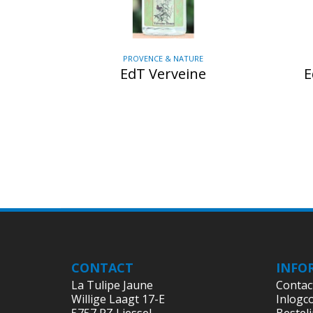
PROVENCE & NATURE
EdT Verveine
E
CONTACT
INFO
La Tulipe Jaune
Contac
Willige Laagt 17-E
Inlogc