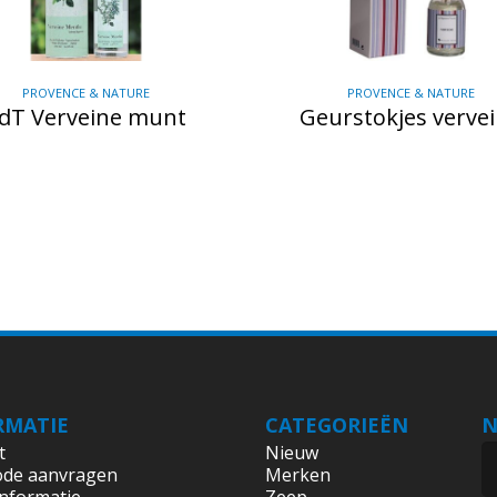
PROVENCE & NATURE
PROVENCE & NATURE
dT Verveine munt
Geurstokjes verve
RMATIE
CATEGORIEËN
N
t
Nieuw
ode aanvragen
Merken