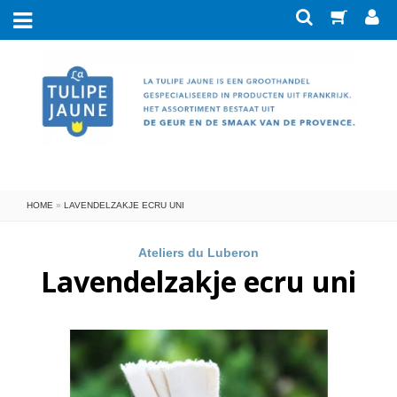
Nieuw
Merken
Savonnerie de Nyons
Zeep
Verzorging
Senteur & Beauté
Kleine zeepjes
Met ezelinnen- en geitenmelk
Blokken Savon de Marseille
Eau de Toilette
Ateliers du Luberon
HOME
»
LAVENDELZAKJE ECRU UNI
Eau de toilette in koker
Badaccessoires
Geparfumeerde zeep
Met arganolie
LeBlanc
Miniflesje EdT koker-geuren
Zeepbakjes en badkuipjes
Lumière de Provence
Geur in huis
Met aloe vera
Blikjes zeep
Ateliers du Luberon
Lavendelzakje ecru uni
Eau de toilette Provence
Borstels en sponzen
Lumières du Temps
Met bijzondere olie
Huishouden
Zeep in doosje
Giftboxen
Eau de parfum Senteur & Beauté
Geurstokjes (huisparfum)
Toilettas en spiegeltjes
Provence & Nature
La Belle Provence
Decoratie
Zeep in papier
Wasmiddel
Met biologisch ingrediënt
Eau de parfum verstuiver
Savonnerie de la Drôme
Ongeparfumeerde zeep
Papierwaren
Handdoeken
Geurkaarsen
Vlekkenzeep
Eau de toilette Marinière
Verzorging voor heren
Lege organzazakjes
Giftboxen
Ansichtskaart
Afwasmiddel
Roomspray
Scrubzeep