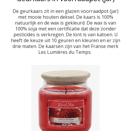
Savon noir en schoonmaak
Papieren geurzakjes
Private label
Biologische zepen
Shampoo en bar
Wenskaart
Giftboxen
De geurkaars zit in een glazen voorraadpot (jar)
met mooie houten deksel. De kaars is 100%
Cadeaupakket zelf samenstellen
Kaarsen met logo
Inloggen
Zeep aan koord
Cadeaulabels
Linnenspray
Parfumolie
Douchegel
natuurlijk en de wax is gekleurd. De wax is van
Bodylotion en crèmes
Geurstokjes met logo
Mijn bestellingen
Lavendelzakjes
Anti motten
Zeepbol
100% soja met een certificatie dat deze zonder
pesticides is verkregen. De lont is van katoen. U
Ezel, geit, merrie, schaap
Lavendelzakje met logo
Handen en voeten
Losse lavendel
Mijn tickets
Borstels
heeft de keuze uit 10 geuren en kleuren en er zijn
drie maten. De kaarsen zijn van het Franse merk
Geselecteerd, niet besteld
Zeep met melk en zout
Geurzakje met logo
Geurbranders
Badzout
Les Lumières du Temps.
Argan, alep en aloe vera
Roomspray met logo
Essentiële olie
Autoparfum
Inloggen
Zeep met klei, algen, mineralen
Zeep met logo
Deodorant
Verzorgingsproducten met logo
Hartzepen en roosjes
Scheren
Vloeibare zeep (pompje)
Kruidenzakje met logo
Private label
Zeep voor vieze handen
Huishouden
Gepersonaliseerde zeep