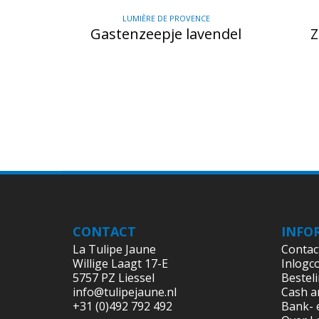
LUMIÈRE DE PROVENCE
Gastenzeepje lavendel
Z
CONTACT
INFO
La Tulipe Jaune
Contac
Willige Laagt 17-E
Inlogc
5757 PZ Liessel
Bestel
info@tulipejaune.nl
Cash a
+31 (0)492 792 492
Bank- 