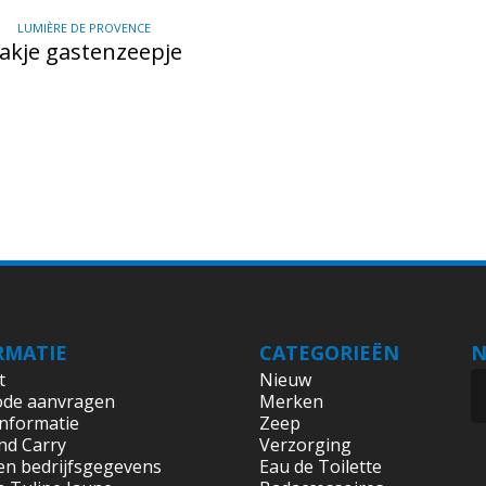
LUMIÈRE DE PROVENCE
akje gastenzeepje
RMATIE
CATEGORIEËN
N
t
Nieuw
ode aanvragen
Merken
informatie
Zeep
nd Carry
Verzorging
en bedrijfsgegevens
Eau de Toilette