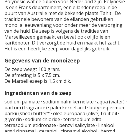
Polynesië wat de tulpen voor Nederland zijn. Polynesië
is een Frans departement, een eilandengroep in de
buurt van Australie met de bekende plaats Tahiti. De
traditionele bewoners van de eilanden gebruiken
monoi al eeuwenlang voor onder meer de verzorging
van de huid. De zeep is volgens de tradities van
Marseillezeep gemaakt en bevat ook olijfolie en
karitéboter. Dit verzorgt de huid en maakt het zacht.
Het is een heerlijke zeep voor dagelijks gebruik.
Gegevens van de monoizeep
De zeep weegt 100 gram.
De afmeting is 5 x 7,5 cm.
De Marseillezeep is 1,5 cm dik.
Ingrediënten van de zeep
sodium palmate · sodium palm kernelate · aqua (water) ·
parfum (fragrance) · palm kernel acid · butyrospermum
parkii (shea) butter* · olea europaea (olive) fruit oil ·
glycerin · sodium chloride · tetrasodium edta ·
tetrasodium etidronate · benzyl salicylate · linalool ·
amyl cinnamal · geraniol · cinnamyl alcohol · benzyl