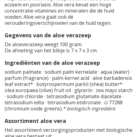
eczeem en psoriasis. Aloe vera bevat een hoge
concentratie vitamines en mineralen die de huid
voeden. Aloe vera gaat ook de
verouderingsverschijnselen van de huid tegen.
Gegevens van de aloe verazeep
De aloeverazeep weegt 100 gram.
De afmeting van het blikje is 7 x 7 x 3 cm.
Ingrediënten van de aloe verazeep
sodium palmate · sodium palm kernelate · aqua (water) ·
parfum (fragrance) · palm kernel acid · aloe barbadensis
leaf extract* · butyrospermum parkii (shea) butter* ·
olea europaea (olive) fruit oil · glycerin · zea mays starch
· sodium chloride · tetrasodium glutamate diacetate ·
tetrasodium edta · tetrasodium etidronate · ci 77288
(chromium oxide greens).
* biologisch ingrediënt
Assortiment aloe vera
Het assortiment verzorgingsproducten met biologische
aloe vera bestaat uit: