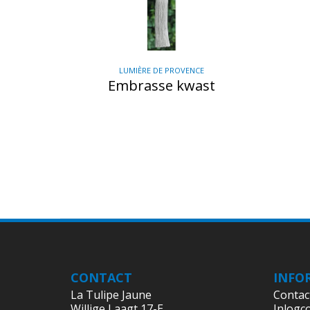
LUMIÈRE DE PROVENCE
Embrasse kwast
CONTACT
INFO
La Tulipe Jaune
Contac
Willige Laagt 17-E
Inlogc