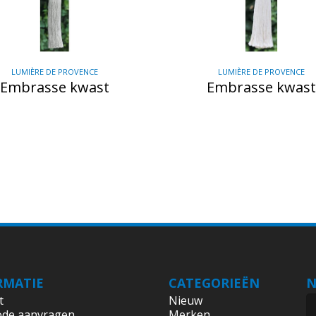
LUMIÈRE DE PROVENCE
LUMIÈRE DE PROVENCE
Embrasse kwast
Embrasse kwast
RMATIE
CATEGORIEËN
N
t
Nieuw
ode aanvragen
Merken