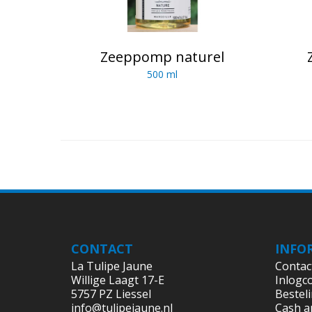
Zeeppomp naturel
500 ml
CONTACT
INFO
La Tulipe Jaune
Contac
Willige Laagt 17-E
Inlogc
5757 PZ Liessel
Bestel
info@tulipejaune.nl
Cash a