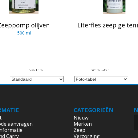
Zeeppomp olijven
Literfles zeep geite
500 ml
SORTEER
WEERGAVE
RMATIE
CATEGORIEËN
N
t
Nieuw
ode aanvragen
Merken
informatie
Zeep
nd Carry
Verzorging